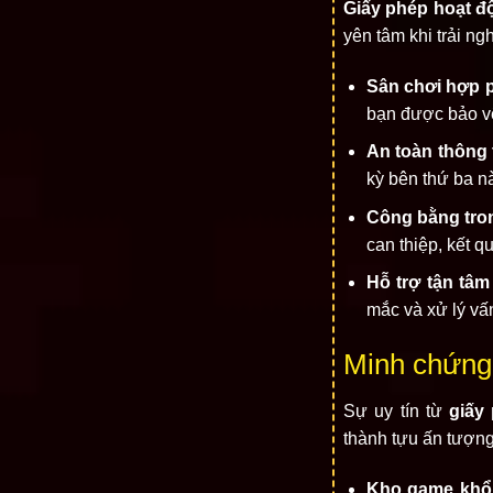
Giấy phép hoạt 
yên tâm khi trải ng
Sân chơi hợp 
bạn được bảo v
An toàn thông t
kỳ bên thứ ba n
Công bằng tro
can thiệp, kết q
Hỗ trợ tận tâm
mắc và xử lý vấ
Minh chứng
Sự uy tín từ
giấy
thành tựu ấn tượng
Kho game khổ