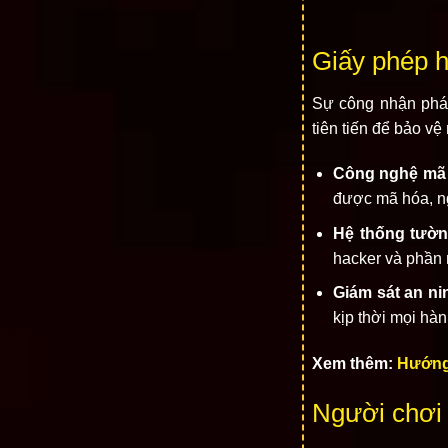
Giấy phép h
Sự công nhận pháp
tiên tiến để bảo vệ
Công nghệ mã 
được mã hóa, ng
Hệ thống tường
hacker và phần 
Giám sát an ni
kịp thời mọi hàn
Xem thêm:
Hướng 
Người chơi 