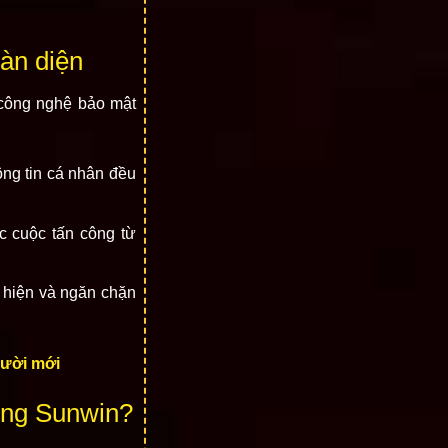
àn diện
công nghệ bảo mật
hông tin cá nhân đều
c cuộc tấn công từ
t hiện và ngăn chặn
gười mới
ộng Sunwin?