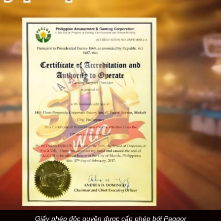
Giấy phép độc quyền được cấp phép bới Paggor