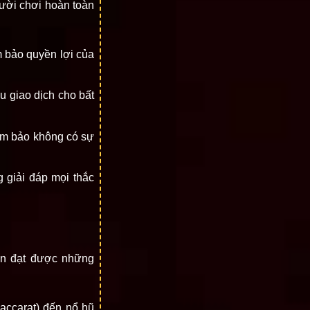
người chơi hoàn toàn
m bảo quyền lợi của
u giao dịch cho bất
đảm bảo không có sự
 giải đáp mọi thắc
in đạt được những
accarat) đến nổ hũ