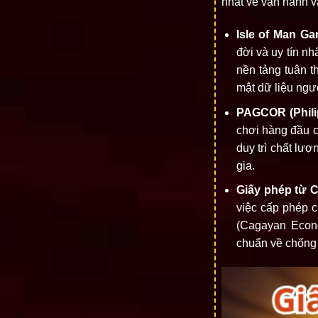
nhất về vận hành v
Isle of Man G
đời và uy tín nh
nền tảng tuân t
mật dữ liệu ngư
PAGCOR (Phili
chơi hàng đầu 
duy trì chất lư
gia.
Giấy phép từ 
việc cấp phép 
(Cagayan Econo
chuẩn về chống 