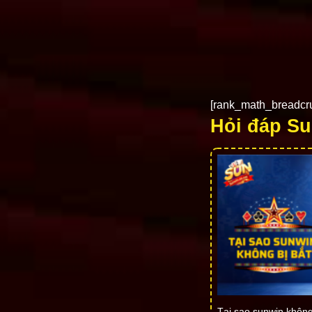
Bỏ
qua
nội
dung
[rank_math_breadcr
Hỏi đáp S
Tại sao sunwin không