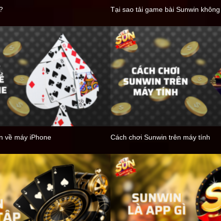
?
Tại sao tải game bài Sunwin khôn
n về máy iPhone
Cách chơi Sunwin trên máy tính