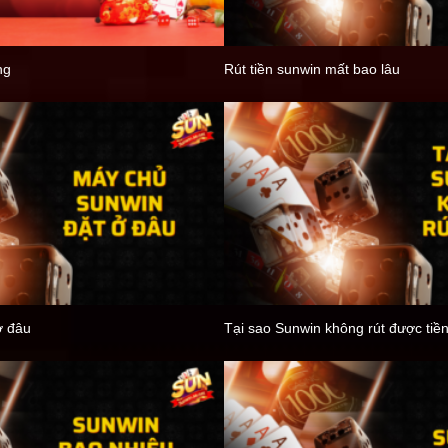
ng
Rút tiền sunwin mất bao lâu
ở đâu
Tại sao Sunwin không rút được tiề