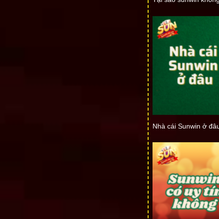
Nhà cái Sunwin ở đâ