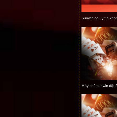
Sunwin có uy tín khô
Máy chủ sunwin đặt 