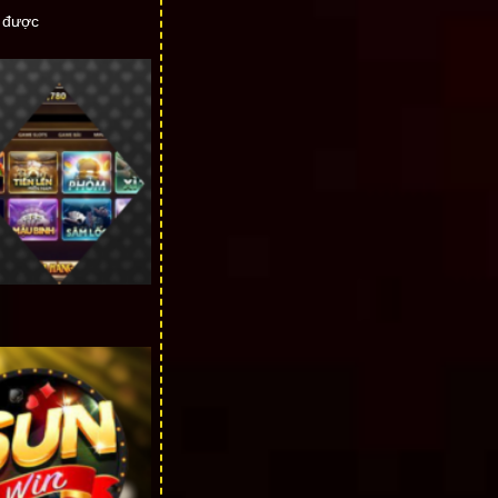
g được