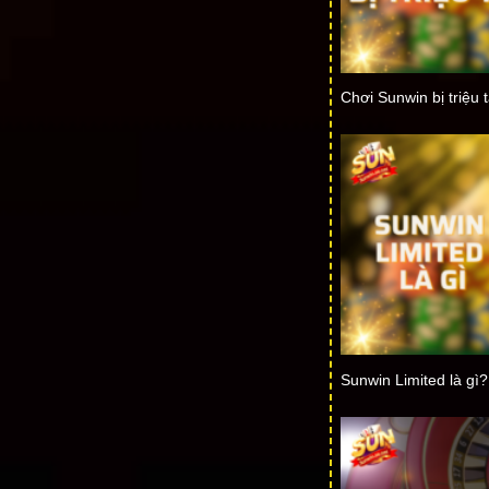
Chơi Sunwin bị triệu 
Sunwin Limited là gì?