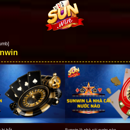
umb]
unwin
 bị bắt
Sunwin là nhà cái nước nào